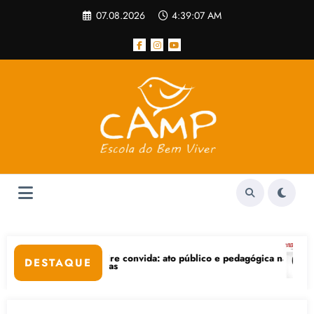
Pular
07.08.2026
4:39:07 AM
para
o
conteúdo
vida: ato público e pedagógica na sexta-feira (24), no CPERS Sindicato
“Centenário de Frantz Fanon: 
DESTAQUE