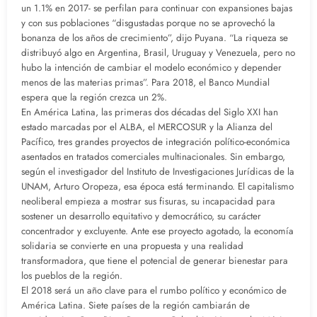
un 1.1% en 2017- se perfilan para continuar con expansiones bajas
y con sus poblaciones “disgustadas porque no se aprovechó la
bonanza de los años de crecimiento”, dijo Puyana. “La riqueza se
distribuyó algo en Argentina, Brasil, Uruguay y Venezuela, pero no
hubo la intención de cambiar el modelo económico y depender
menos de las materias primas”. Para 2018, el Banco Mundial
espera que la región crezca un 2%.
En América Latina, las primeras dos décadas del Siglo XXI han
estado marcadas por el ALBA, el MERCOSUR y la Alianza del
Pacífico, tres grandes proyectos de integración político-económica
asentados en tratados comerciales multinacionales. Sin embargo,
según el investigador del Instituto de Investigaciones Jurídicas de la
UNAM, Arturo Oropeza, esa época está terminando. El capitalismo
neoliberal empieza a mostrar sus fisuras, su incapacidad para
sostener un desarrollo equitativo y democrático, su carácter
concentrador y excluyente. Ante ese proyecto agotado, la economía
solidaria se convierte en una propuesta y una realidad
transformadora, que tiene el potencial de generar bienestar para
los pueblos de la región.
El 2018 será un año clave para el rumbo político y económico de
América Latina. Siete países de la región cambiarán de