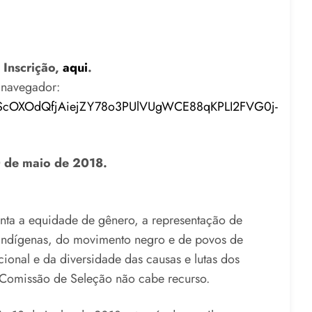
e Inscrição,
aqui
.
u navegador:
pQLScOXOdQfjAiejZY78o3PUlVUgWCE88qKPLI2FVG0j-
0 de maio de 2018.
nta a equidade de gênero, a representação de
indígenas, do movimento negro e de povos de
acional e da diversidade das causas e lutas dos
 Comissão de Seleção não cabe recurso.