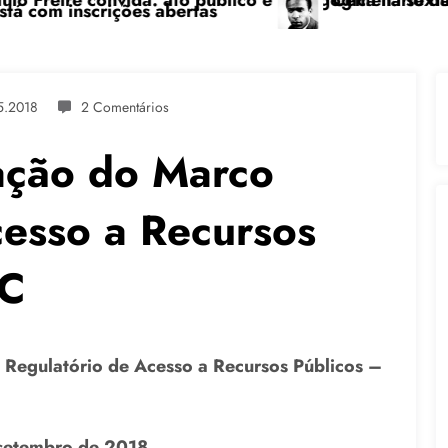
blico e pedagógica na sexta-feira (24), no CPERS Sind
“Centenário de Frantz Fanon: por uma lu
5.2018
2 Comentários
ação do Marco
cesso a Recursos
SC
 Regulatório de Acesso a Recursos Públicos –
 setembro de 2018