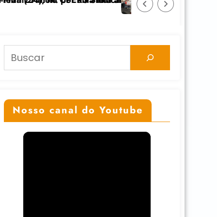
icato
ta anticolonial” dia 24/11 na UFGRS
Feicoop é marcada pela diversidade e forta
Pesquisar
Nosso canal do Youtube