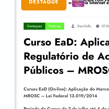
r
Café com Paulo Freire convida: ato pú
DESTAQUE
s e Bem-Estar na Internet está com inscrições abertas
Destaques
Notícias
DaniTolfo
07.0
Curso EaD: Aplic
Regulatório de A
Públicos – MRO
Cursos EaD (On-line): Aplicação do Marco
MROSC – Lei Federal 13.019/2014
Período do Curso: de 3 de julho até 4 de