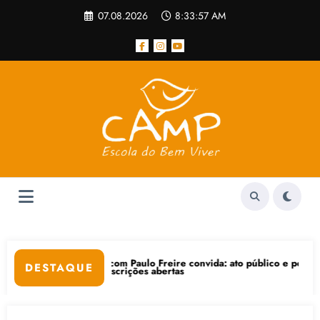
Pular
07.08.2026
8:33:57 AM
para
o
conteúdo
afé com Paulo Freire convida: ato público e pedagógica na sexta-feira
“Cen
DESTAQUE
om inscrições abertas