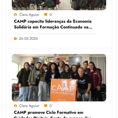
Clara Aguiar
0
CAMP capacita lideranças da Economia
Solidária em Formação Continuada na
Faculdade do Assentamento do MST, em
Viamão (RS)
26.05.2026
Clara Aguiar
0
CAMP promove Ciclo Formativo em