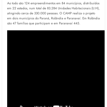
Ao todo são 124 empreendimentos em 84 municípios, distribuídos
em 22 estados, num total de 83.284 Unidades Habitacionais (U.H),
atingindo cerca de 330.000 pessoas. O CAMP realiza o projeto
em dois municípios do Paraná, Rolândia e Paranavaí. Em Rolândia
são 47 famílias que participam e em Paranavaí 445.