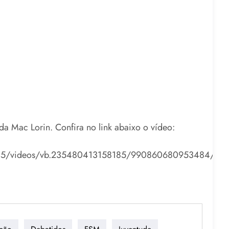
 Mac Lorin. Confira no link abaixo o vídeo:
185/videos/vb.235480413158185/990860680953484/?