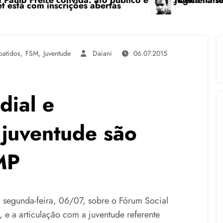
úblico e pedagógica na sexta-feira (24), no CPERS Sin
“Centenário de Frantz Fanon: por uma l
s
,
,
batidos
FSM
Juventude
Daiani
06.07.2015
dial e
 juventude são
MP
segunda-feira, 06/07, sobre o Fórum Social
e a articulação com a juventude referente