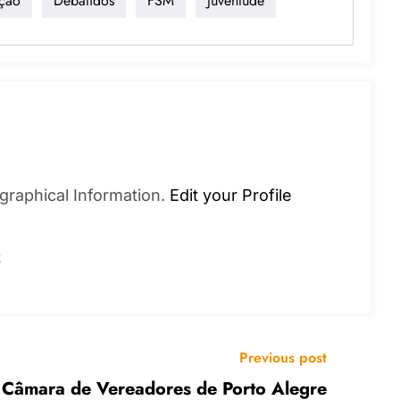
ação
Debatidos
FSM
Juventude
graphical Information.
Edit your Profile
s
Previous post
 Câmara de Vereadores de Porto Alegre