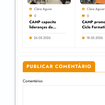
Clara Aguiar
Clara Aguiar
0
0
CAMP capacita
CAMP promo
lideranças da
Ciclo Format
Economia Solidária
Cuidados Dig
em Formação
diante do av
26.05.2026
18.05.2026
Continuada na
das Big Tech
Faculdade do
IA
Assentamento do
MST, em Viamão
(RS)
PUBLICAR COMENTÁRIO
Comentários