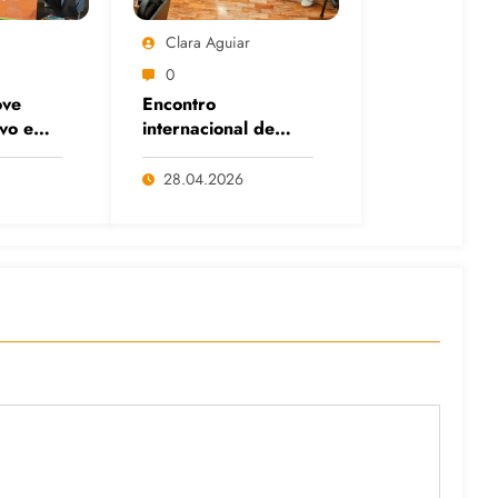
Clara Aguiar
0
ve
Encontro
ivo em
internacional de
itais
Cafés com Paulo
anço
Freire reafirma
28.04.2026
s e da
legado do educador
popular