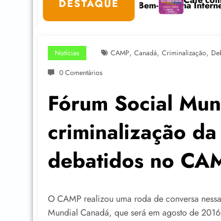
ar
Café com Paulo Freire convida: ato p
DESTAQUE
is e Bem-Estar na Internet está com inscrições aberta
,
,
,
Notícias
CAMP
Canadá
Criminalização
De
0 Comentários
Fórum Social Mun
criminalização da
debatidos no CA
O CAMP realizou uma roda de conversa nessa 
Mundial Canadá, que será em agosto de 2016, 