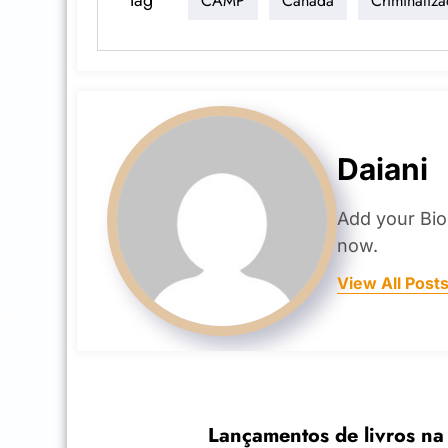
CAMP
Canadá
Criminaliz
Daiani
Add your Bio
now.
View All Post
Lançamentos de livros na