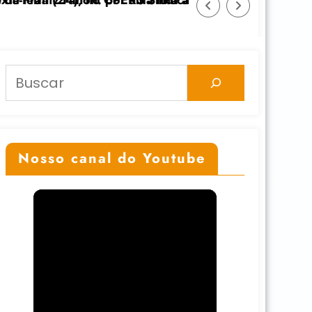
dicato
uta anticolonial” dia 24/11 na UFGRS
Feicoop é marcada pela diversidade e fort
Pesquisar
Nosso canal do Youtube