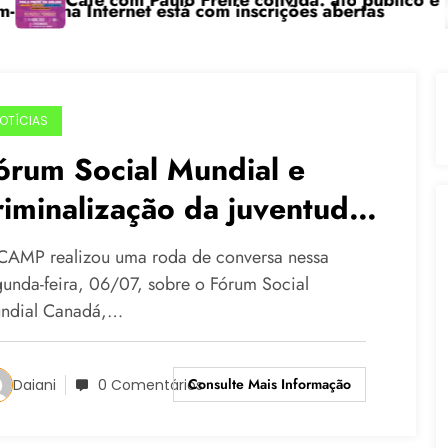
afé com Paulo Freire convida: ato público e pedagógi
“Ce
 Internet está com inscrições abertas
OTÍCIAS
órum Social Mundial e
riminalização da juventude
ão debatidos no CAMP
CAMP realizou uma roda de conversa nessa
gunda-feira, 06/07, sobre o Fórum Social
ndial Canadá,…
Consulte Mais Informação
Daiani
0 Comentários