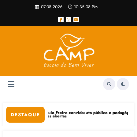
Pular
07.08.2026
10:35:09 PM
para
o
conteúdo
 com Paulo Freire convida: ato público e pedagógica na sexta-feira (2
“Centen
DESTAQUE
inscrições abertas