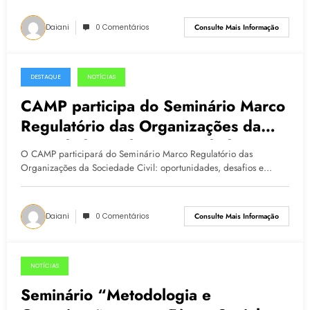
Daiani
0 Comentários
Consulte Mais Informação
DESTAQUE
NOTÍCIAS
07.05.2015
CAMP participa do Seminário Marco
Regulatório das Organizações da
Sociedade Civil: oportunidades,
O CAMP participará do Seminário Marco Regulatório das
desafios e regulamentação da nova
Organizações da Sociedade Civil: oportunidades, desafios e…
lei de fomento e colaboração
Daiani
0 Comentários
Consulte Mais Informação
NOTÍCIAS
30.04.2015
Seminário “Metodologia e