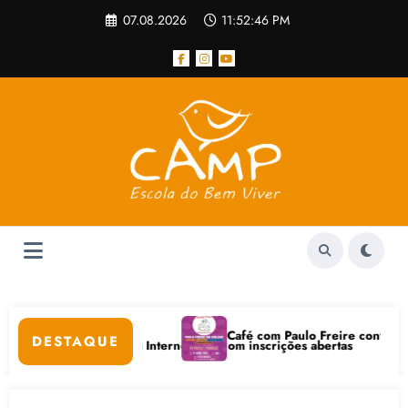
Pular
07.08.2026
11:52:46 PM
para
o
conteúdo
Café com Paulo Freire convida: ato pú
DESTAQUE
ais e Bem-Estar na Internet está com inscrições abertas