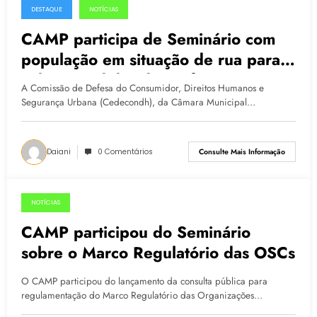
DESTAQUE
NOTÍCIAS
25.06.2015
CAMP participa de Seminário com
população em situação de rua para
cobrar medidas da prefeitura
A Comissão de Defesa do Consumidor, Direitos Humanos e
Segurança Urbana (Cedecondh), da Câmara Municipal…
Daiani
0 Comentários
Consulte Mais Informação
NOTÍCIAS
12.05.2015
CAMP participou do Seminário
sobre o Marco Regulatório das OSCs
O CAMP participou do lançamento da consulta pública para
regulamentação do Marco Regulatório das Organizações…