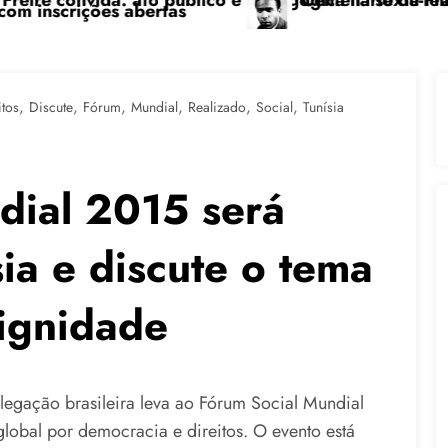
 pedagógica na sexta-feira (24), no CPERS Sindicato
“Centenário de Frantz Fanon: por uma luta ant
,
,
,
,
,
,
itos
Discute
Fórum
Mundial
Realizado
Social
Tunísia
dial 2015 será
sia e discute o tema
dignidade
delegação brasileira leva ao Fórum Social Mundial
global por democracia e direitos. O evento está