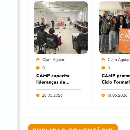
Clara Aguiar
Clara Aguiar
0
0
CAMP capacita
CAMP promo
lideranças da
Ciclo Format
Economia Solidária
Cuidados Dig
em Formação
diante do av
26.05.2026
18.05.2026
Continuada na
das Big Tech
Faculdade do
IA
Assentamento do
MST, em Viamão
(RS)