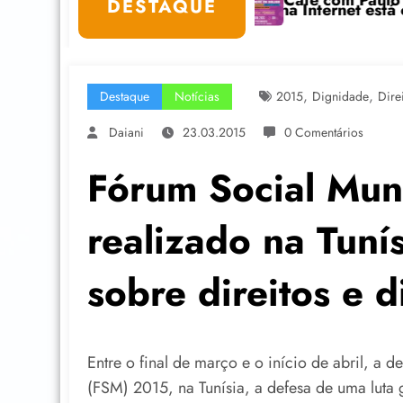
Café com Paulo Freire convida: ato público e
DESTAQUE
-Estar na Internet está com inscrições abertas
,
,
Destaque
Notícias
2015
Dignidade
Dire
Daiani
23.03.2015
0 Comentários
Fórum Social Mun
realizado na Tuní
sobre direitos e 
Entre o final de março e o início de abril, a 
(FSM) 2015, na Tunísia, a defesa de uma luta 