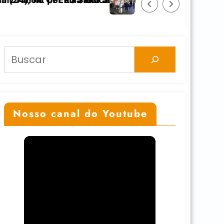
icolonial” dia 24/11 na UFGRS
Feicoop é marcada pela diversidade e fortalece al
Pesquisar
Nosso canal do Youtube