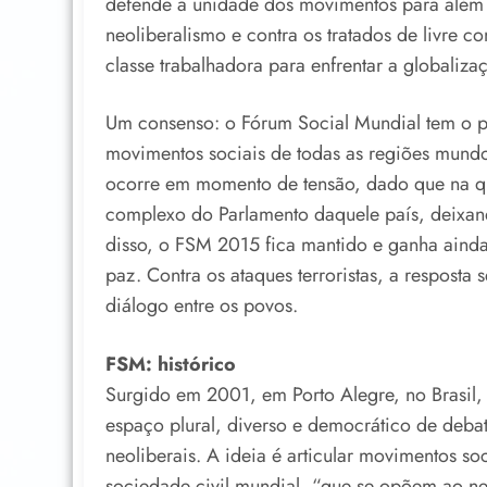
defende a unidade dos movimentos para além 
neoliberalismo e contra os tratados de livre 
classe trabalhadora para enfrentar a globaliza
Um consenso: o Fórum Social Mundial tem o p
movimentos sociais de todas as regiões mundo 
ocorre em momento de tensão, dado que na quar
complexo do Parlamento daquele país, deixan
disso, o FSM 2015 fica mantido e ganha aind
paz. Contra os ataques terroristas, a resposta
diálogo entre os povos.
FSM: histórico
Surgido em 2001, em Porto Alegre, no Brasil,
espaço plural, diverso e democrático de debate
neoliberais. A ideia é articular movimentos 
sociedade civil mundial, “que se opõem ao n