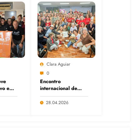
Clara Aguiar
0
ve
Encontro
ivo em
internacional de
itais
Cafés com Paulo
anço
Freire reafirma
28.04.2026
s e da
legado do educador
popular