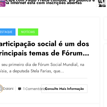
o Freire convida: ato público e pedagógica na sexta-f
“Centenário de F
á com inscrições abertas
ESTAQUE
NOTÍCIAS
articipação social é um dos
rincipais temas de Fórum
a Tunísia
 seu primeiro dia de Fórum Social Mundial, na
nísia, a deputada Stela Farias, que…
Consulte Mais Informação
Daiani
1 Comentários