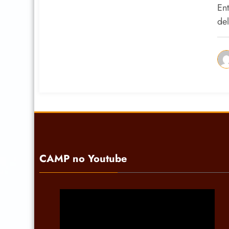
d
Ent
e
de
CAMP no Youtube