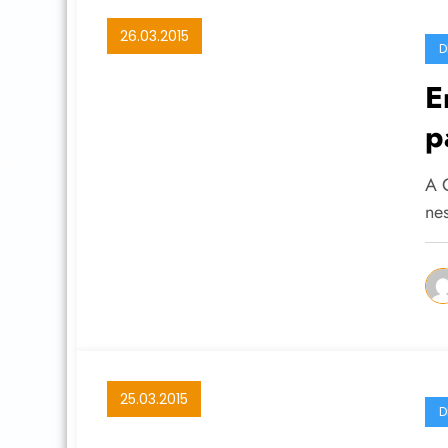
26.03.2015
D
E
p
M
A 
ne
25.03.2015
D