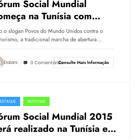
órum Social Mundial
omeça na Tunísia com
ensagem contra o
b o slogan Povos do Mundo Unidos contra o
errorismo
rrorismo, a tradicional marcha de abertura…
Consulte Mais Informação
Daiani
0 Comentários
ESTAQUE
NOTÍCIAS
órum Social Mundial 2015
erá realizado na Tunísia e