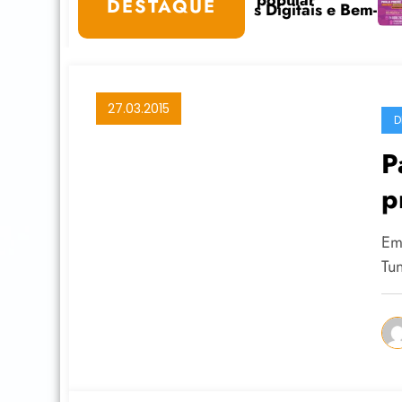
egado do educador popular
Café com Paul
DESTAQUE
tivo em Cuidados Digitais e Bem-Estar na Internet est
27.03.2015
D
P
p
n
Em
Tu