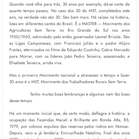
Quando você olha para trás, 30 anos por exemplo, dá-se conta de
quanto tempo passou. No caso dos 30 do MST, completados este
ano, na verdade não são 30. São bem mais. Há raízes na história,
lutas em diferentes cantos do Brasil. É o MASTER – Movimento dos
Agricultores Sem Terra- no Rio Grande do Sul nos anos
1950/1960, estimulado pelo então governador Leonel Brizola. São
as Ligas Camponesas, com Francisco Julião e o padre Alípio
Freitas, eternizados no filme de Eduardo Coutinho, Cabra Marcado
para Morrer, com os líderes João Pedro Teixeira, assassinado, e
Elisabete Teixeira, ainda viva.
Mas o primeiro Movimento nacional a atravessar o tempo e fazer
30 anos é o MST, Movimento dos Trabalhadores Rurais Sem Terra.
Tenho muitas boas lembranças e algumas nem tão boas
desse tempo.
Há um momento inicial que, de certo modo, deflagra a história: a
ocupação das Fazendas Macali e Brilhante em Ronda Alta, RS,
1979, por colonos expulsos das reservas pelos índios em Nonoai.
Depois, veio a já lendária Encruzilhada Natalino, final dos anos