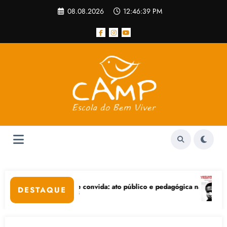
Pular
08.08.2026
12:46:39 PM
para
o
conteúdo
ire convida: ato público e pedagógica na sexta-feira (24), no CPERS S
“Centenário de Frantz
DESTAQUE
rtas