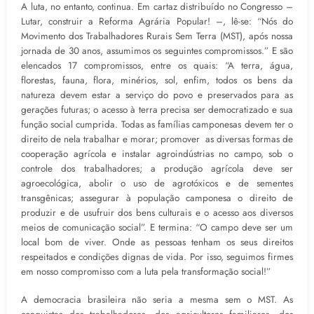
A luta, no entanto, continua. Em cartaz distribuído no Congresso –
Lutar, construir a Reforma Agrária Popular! –, lê-se: “Nós do
Movimento dos Trabalhadores Rurais Sem Terra (MST), após nossa
jornada de 30 anos, assumimos os seguintes compromissos.” E são
elencados 17 compromissos, entre os quais: “A terra, água,
florestas, fauna, flora, minérios, sol, enfim, todos os bens da
natureza devem estar a serviço do povo e preservados para as
gerações futuras; o acesso à terra precisa ser democratizado e sua
função social cumprida. Todas as famílias camponesas devem ter o
direito de nela trabalhar e morar; promover as diversas formas de
cooperação agrícola e instalar agroindústrias no campo, sob o
controle dos trabalhadores; a produção agrícola deve ser
agroecológica, abolir o uso de agrotóxicos e de sementes
transgênicas; assegurar à população camponesa o direito de
produzir e de usufruir dos bens culturais e o acesso aos diversos
meios de comunicação social”. E termina: “O campo deve ser um
local bom de viver. Onde as pessoas tenham os seus direitos
respeitados e condições dignas de vida. Por isso, seguimos firmes
em nosso compromisso com a luta pela transformação social!”
A democracia brasileira não seria a mesma sem o MST. As