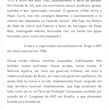
1970 e início dos anos 1980, acampamento à beira da estrada,
Rio Grande do Sul, que une movimentos sociais, pastorais, igrejas,
partidos e tem repercussão nacional. O governo militar envia o
Major Curió, mas não consegue desarmar o acampamento e os
colonos são assentados na Fazenda Annoni. (Até hoje me lembro
da festa de vitória que fizemos à beira da barragem do Passo
Real, madrugada adentro, terminada com um banho nas águas
barrentas, para nunca mais esquecer.)
A luta e a organização nacionalizaram-se. Surge o MST
em plano nacional em 1984.
Houve muitas vitórias, marchas, ocupações, mobilizações. Mas
também muitos confrontos. Houve prisões, houve mortos. A
Reforma Agrária, em meio aos governos militares, em meio à
redemocratização do Brasil, em meio aos governos neoliberais, foi
sendo feita na marra e na luta. Assentamentos foram surgindo em
todo território nacional. Assentamentos, que hoje produzem de
tudo, como se viu na Feira da Produção Camponesa montada por
ocasião do 6º Congresso do MST, em Brasília, e que alimentam
brasileiras e brasileiros.