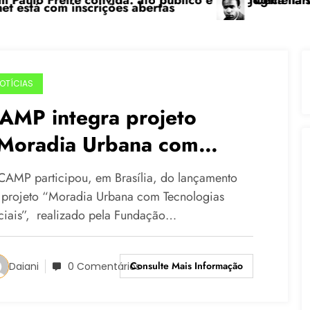
 Freire convida: ato público e pedagógica na sexta-fe
“Centenário de Fr
 com inscrições abertas
OTÍCIAS
AMP integra projeto
Moradia Urbana com
ecnologias Sociais” da
CAMP participou, em Brasília, do lançamento
undação Banco do Brasil
 projeto “Moradia Urbana com Tecnologias
ciais”, realizado pela Fundação…
Consulte Mais Informação
Daiani
0 Comentários