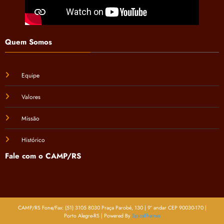
Quem Somos
Equipe
Valores
Missão
Histórico
Fale com o CAMP/RS
CAMP/RS Fone/Fax: (51) 3105 8030 Praça Parobé, 130 | 9º andar CEP 90030-170 |
Porto Alegre-RS | Powered By
SpiceThemes