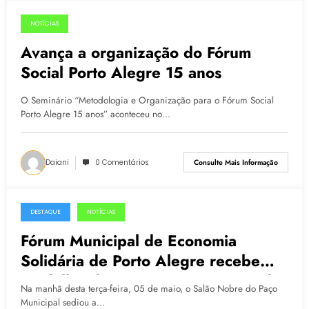
NOTÍCIAS
12.05.2015
Avança a organização do Fórum
Social Porto Alegre 15 anos
O Seminário “Metodologia e Organização para o Fórum Social
Porto Alegre 15 anos” aconteceu no…
Daiani
0 Comentários
Consulte Mais Informação
DESTAQUE
NOTÍCIAS
05.05.2015
Fórum Municipal de Economia
Solidária de Porto Alegre recebe
Medalha Floriceno Paixão Mérito do
Na manhã desta terça-feira, 05 de maio, o Salão Nobre do Paço
Trabalho
Municipal sediou a…