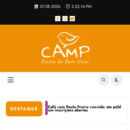
Pular
07.08.2026
3:22:14 PM
para
o
conteúdo
Café com Paulo Freire convida: ato público e pedagógica 
DESTAQUE
nternet está com inscrições abertas