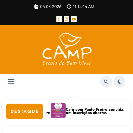
Pular
06.08.2026
11:14:16 AM
para
o
conteúdo
Café com Paulo Freire convida: ato públic
DESTAQUE
 Bem-Estar na Internet está com inscrições abertas