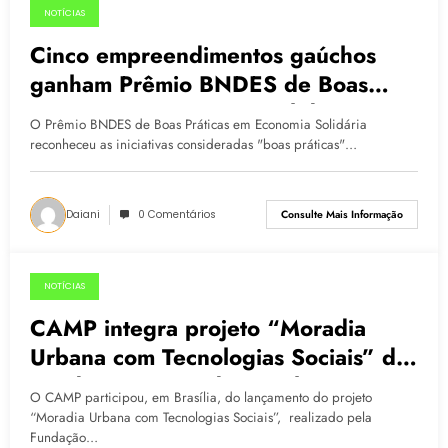
NOTÍCIAS
17.06.2015
Cinco empreendimentos gaúchos
ganham Prêmio BNDES de Boas
Práticas em Economia Solidária
O Prêmio BNDES de Boas Práticas em Economia Solidária
reconheceu as iniciativas consideradas "boas práticas"…
Daiani
0 Comentários
Consulte Mais Informação
NOTÍCIAS
09.06.2015
CAMP integra projeto “Moradia
Urbana com Tecnologias Sociais” da
Fundação Banco do Brasil
O CAMP participou, em Brasília, do lançamento do projeto
“Moradia Urbana com Tecnologias Sociais”, realizado pela
Fundação…