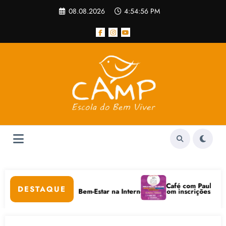
Pular
08.08.2026
4:54:56 PM
para
o
conteúdo
r
Café com Paulo Freire c
DESTAQUE
Cuidados Digitais e Bem-Estar na Internet está com inscrições abertas