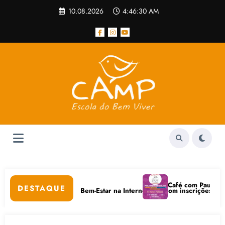
Pular
10.08.2026
4:46:30 AM
para
o
conteúdo
ar
Café com Paulo Freire 
DESTAQUE
Cuidados Digitais e Bem-Estar na Internet está com inscrições abertas