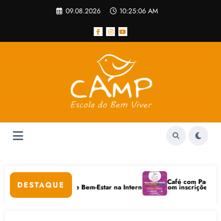
Pular
09.08.2026
10:25:06 AM
para
o
conteúdo
lar
Café com Paulo Freire 
DESTAQUE
 Cuidados Digitais e Bem-Estar na Internet está com inscrições abertas