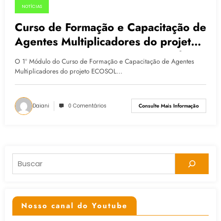
NOTÍCIAS
26.05.2015
Curso de Formação e Capacitação de
Agentes Multiplicadores do projeto
ECOSOL e POPRUA: Conectando
O 1º Módulo do Curso de Formação e Capacitação de Agentes
Vivências inicia 01/06
Multiplicadores do projeto ECOSOL…
Daiani
0 Comentários
Consulte Mais Informação
Pesquisar
Nosso canal do Youtube