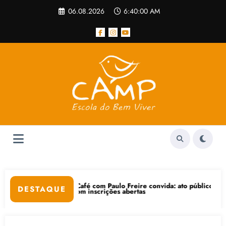
Pular
06.08.2026
6:40:01 AM
para
o
conteúdo
Café com Paulo Freire convida: ato público e pedagógica na sexta-feir
“Ce
DESTAQUE
com inscrições abertas