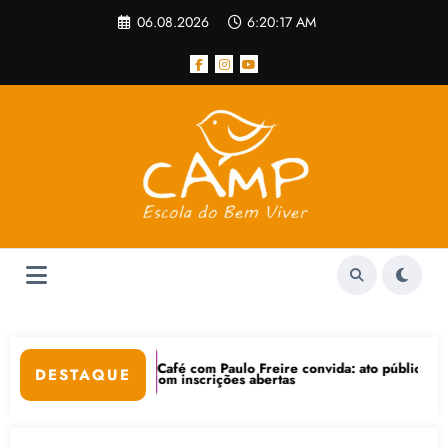
Pular
06.08.2026
6:20:18 AM
para
o
conteúdo
Café com Paulo Freire convida: ato público e pedagógica na sexta-fei
“C
DESTAQUE
 com inscrições abertas