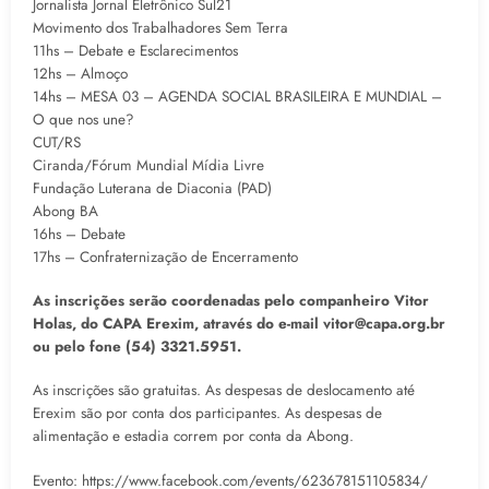
Jornalista Jornal Eletrônico Sul21
Movimento dos Trabalhadores Sem Terra
11hs – Debate e Esclarecimentos
12hs – Almoço
14hs – MESA 03 – AGENDA SOCIAL BRASILEIRA E MUNDIAL –
O que nos une?
CUT/RS
Ciranda/Fórum Mundial Mídia Livre
Fundação Luterana de Diaconia (PAD)
Abong BA
16hs – Debate
17hs – Confraternização de Encerramento
As inscrições serão coordenadas pelo companheiro Vitor
Holas, do CAPA Erexim, através do e-mail vitor@capa.org.br
ou pelo fone (54) 3321.5951.
As inscrições são gratuitas. As despesas de deslocamento até
Erexim são por conta dos participantes. As despesas de
alimentação e estadia correm por conta da Abong.
Evento: https://www.facebook.com/events/623678151105834/