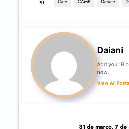
Tag
Café
CAMP
Debate
D
Daiani
Add your Bio
now.
View All Post
31 de março, 7 de 