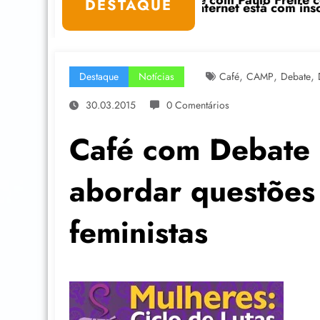
Café com Paulo Freire convida: ato público e peda
DESTAQUE
r na Internet está com inscrições abertas
,
,
,
Destaque
Notícias
Café
CAMP
Debate
30.03.2015
0 Comentários
Café com Debate
abordar questões 
feministas