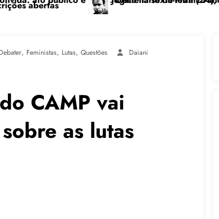
gógica na sexta-feira (24), no CPERS Sindicato
“Centenário de Frantz Fanon: por uma luta anticolo
Fe
,
,
,
Debater
Feministas
Lutas
Questões
Daiani
 do CAMP vai
sobre as lutas