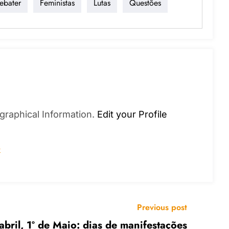
ebater
Feministas
Lutas
Questões
graphical Information.
Edit your Profile
s
Previous post
abril, 1º de Maio: dias de manifestações