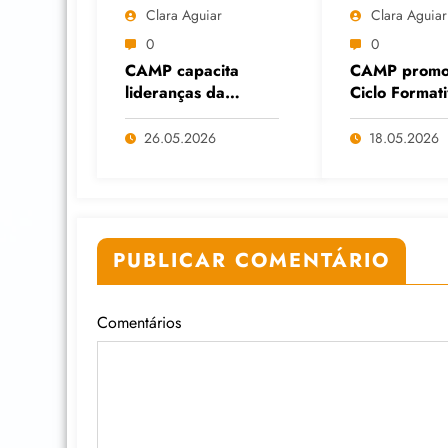
Clara Aguiar
Clara Aguiar
0
0
CAMP capacita
CAMP promo
lideranças da
Ciclo Format
Economia Solidária
Cuidados Dig
em Formação
diante do av
26.05.2026
18.05.2026
Continuada na
das Big Tech
Faculdade do
IA
Assentamento do
MST, em Viamão
(RS)
PUBLICAR COMENTÁRIO
Comentários