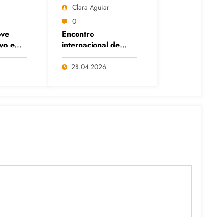
Clara Aguiar
0
ve
Encontro
ivo em
internacional de
itais
Cafés com Paulo
anço
Freire reafirma
28.04.2026
s e da
legado do educador
popular