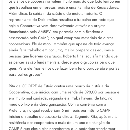
os 8 anos de cooperativa valem muito mais do que todo tempo em
que trabalhou em empresas, pois é uma Família de Recicladores.
Além disso, lá cuidam da saúde e do meio ambiente. O
representante de Dois Irmãos ressaltou o trabalho em rede que
hoje a Cooperativa vem desenvolvendo através do projeto
financiando pela AMBEV, em parceria com a Braskem e
assessorado pelo CAMP, no qual compram materiais de outras
cooperativas. Ele destacou também que apesar de todo avanço
ainda falta trabalho em conjunto, maior preparo das equipes e
pessoas que liderem os grupos. Roberto finalizou afirmando que
as parcerias são fundamentais, desde que o grupo saiba o que
quer. Para ele “nós temos que fazer bem feito porque abre portas
para outros grupos”.
Rita da COOTRE de Esteio contou uma pouco da história da
Cooperativa, que iniciou com uma renda de 398,00 por pessoa e
era muito mal cuidada, segunda ela, trabalhavam, de fato, no
meio do lixo e da desorganização. Com o convênio com a
Prefeitura, no qual receberiam 6 mil reais por mês, o CAMP
iniciou o trabalho de assessoria direta. Segundo Rita, após muita
resistência dos cooperados e mais de um ano de atuação do
CAMP é que eles e elas perceberam que poderiam transformar