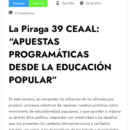
Destaque
Notícias
DaniTolfo
22.04.2014
0 Comentários
La Piraga 39 CEAAL:
“APUESTAS
PROGRAMÁTICAS
DESDE LA EDUCACIÓN
POPULAR”
En este número, se comparten los esfuerzos de los afiliados por
producir procesos colectivos de repensar nuestras prácticas como
movimiento de educadores(as) populares, y que apunten a mejorar
su sentido ético político, responder con creatividad a los desafíos
que nos presentan los contextos latinoamericanos y caribeños
actuales, así como, a las expectativas de los actores y movimientos