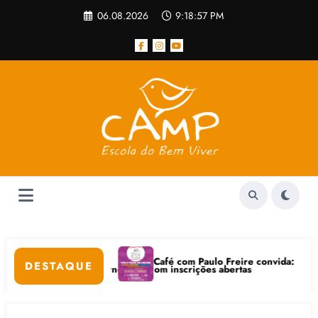
Pular
06.08.2026
9:18:57 PM
para
o
conteúdo
Café com Paulo Freire convida: ato público e pedagógic
DESTAQUE
a Internet está com inscrições abertas