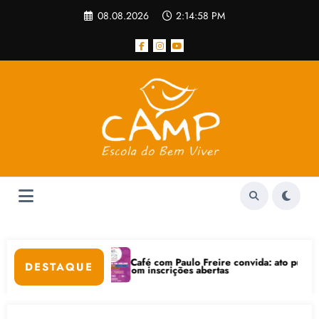
Pular
08.08.2026
2:14:59 PM
para
o
conteúdo
Café com Paulo Freire convida: ato público e pedagógica na se
DESTAQUE
et está com inscrições abertas