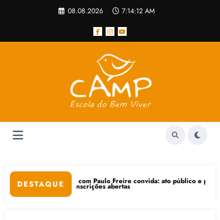
Pular
08.08.2026
7:14:12 AM
para
o
conteúdo
fé com Paulo Freire convida: ato público e pedagógica na sexta-feira 
“Cent
DESTAQUE
m inscrições abertas