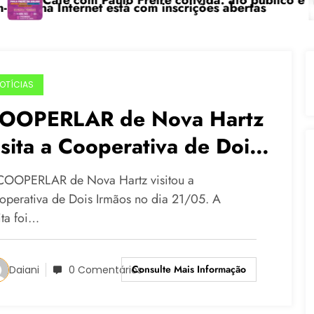
fé com Paulo Freire convida: ato público e pedagógic
“Cen
Internet está com inscrições abertas
OTÍCIAS
OOPERLAR de Nova Hartz
isita a Cooperativa de Dois
rmãos
COOPERLAR de Nova Hartz visitou a
operativa de Dois Irmãos no dia 21/05. A
ita foi…
Consulte Mais Informação
Daiani
0 Comentários