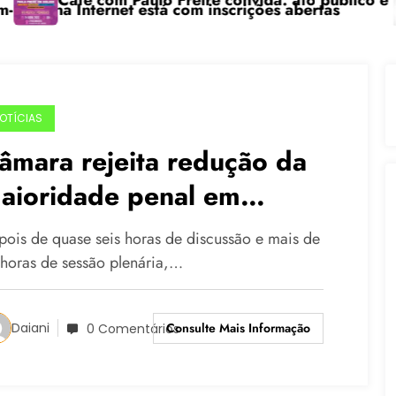
afé com Paulo Freire convida: ato público e pedagógi
“Ce
 Internet está com inscrições abertas
OTÍCIAS
âmara rejeita redução da
aioridade penal em
rimeiro turno (confira como
pois de quase seis horas de discussão e mais de
otou seu deputado)
 horas de sessão plenária,…
Consulte Mais Informação
Daiani
0 Comentários