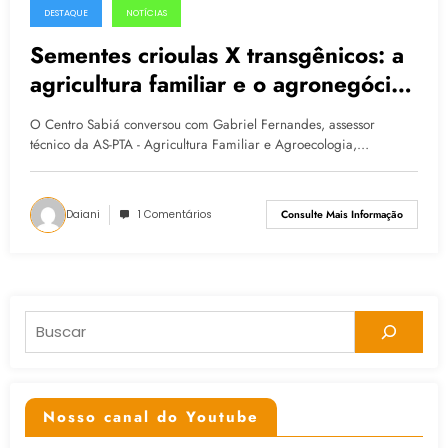
DESTAQUE
NOTÍCIAS
11.02.2015
Sementes crioulas X transgênicos: a
agricultura familiar e o agronegócio
nos próximos quatro anos
O Centro Sabiá conversou com Gabriel Fernandes, assessor
técnico da AS-PTA - Agricultura Familiar e Agroecologia,…
Daiani
1 Comentários
Consulte Mais Informação
Pesquisar
Nosso canal do Youtube