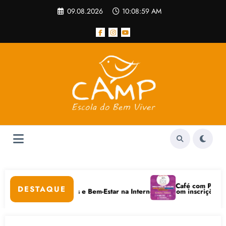
Pular
09.08.2026
10:08:59 AM
para
o
conteúdo
ular
Café com Paulo Freir
DESTAQUE
m Cuidados Digitais e Bem-Estar na Internet está com inscrições aberta