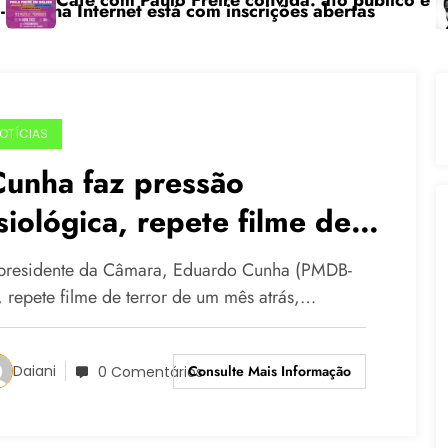
fé com Paulo Freire convida: ato público e pedagógica
“Cent
nternet está com inscrições abertas
OTÍCIAS
Cunha faz pressão
isiológica, repete filme de
error e age como ditador’
presidente da Câmara, Eduardo Cunha (PMDB-
), repete filme de terror de um mês atrás,…
Consulte Mais Informação
Daiani
0 Comentários