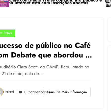
com Paulo Freire convida: ato público e pedagógica n
“Centen
ernet está com inscrições abertas
OTÍCIAS
ucesso de público no Café
om Debate que abordou o
ema da economia solidária
auditório Clara Scott, do CAMP, ficou lotado no
a 21 de maio, data de…
Consulte Mais Informação
Daiani
0 Comentários