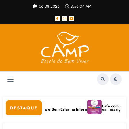
Pular
06.08.2026
3:56:34 AM
para
o
conteúdo
pular
Café com Paulo Frei
DESTAQUE
em Cuidados Digitais e Bem-Estar na Internet está com inscrições abert