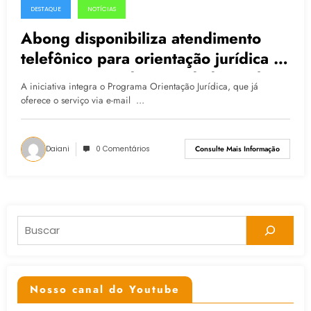
DESTAQUE
NOTÍCIAS
22.04.2015
Abong disponibiliza atendimento
telefônico para orientação jurídica a
Organizações da Sociedade Civil
A iniciativa integra o Programa Orientação Jurídica, que já
oferece o serviço via e-mail …
Daiani
0 Comentários
Consulte Mais Informação
Pesquisar
Nosso canal do Youtube