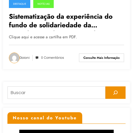
DESTAQUE
NOTÍCIAS
11.02.2015
Sistematização da experiência do
fundo de solidariedade da
arquidiocese de Passo Fundo/RS
Clique aqui e acesse a cartilha em PDF.
Daiani
0 Comentários
Consulte Mais Informação
Pesquisar
Nosso canal do Youtube