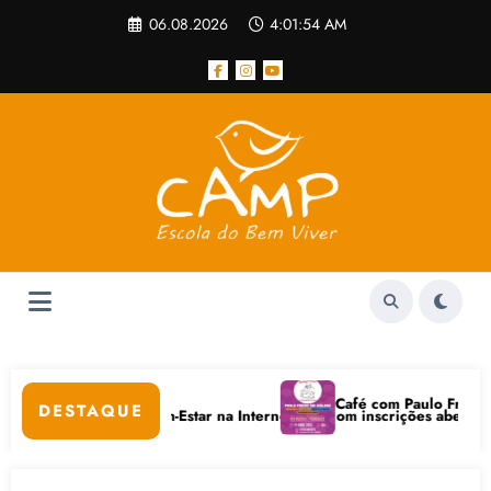
Pular
06.08.2026
4:01:54 AM
para
o
conteúdo
Café com Paulo Freire convi
DESTAQUE
ados Digitais e Bem-Estar na Internet está com inscrições abertas