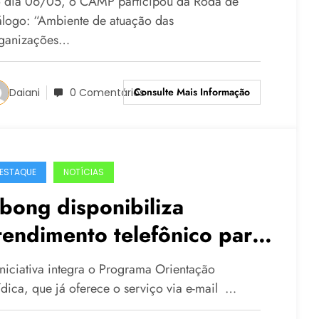
 dia 06/05, o CAMP participou da Roda de
a Sociedade Civil no Brasil:
álogo: “Ambiente de atuação das
ganizações…
iagnóstico e perspectivas”
Consulte Mais Informação
Daiani
0 Comentários
ESTAQUE
NOTÍCIAS
bong disponibiliza
tendimento telefônico para
rientação jurídica a
iniciativa integra o Programa Orientação
rganizações da Sociedade
rídica, que já oferece o serviço via e-mail …
ivil