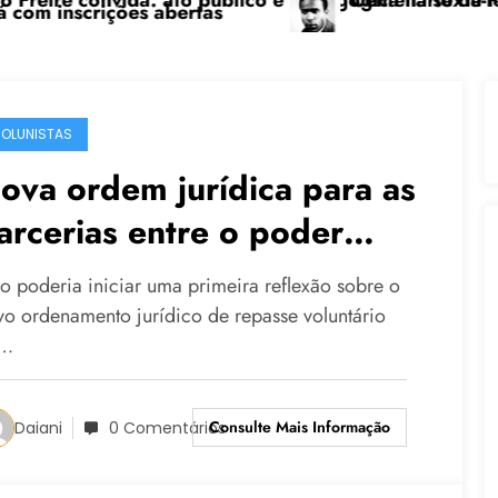
to público e pedagógica na sexta-feira (24), no CPER
“Centenário de Frantz Fanon: por u
ertas
OLUNISTAS
ova ordem jurídica para as
arcerias entre o poder
úblico e a sociedade civil
o poderia iniciar uma primeira reflexão sobre o
rganizada – Parte I
vo ordenamento jurídico de repasse voluntário
e…
Consulte Mais Informação
Daiani
0 Comentários