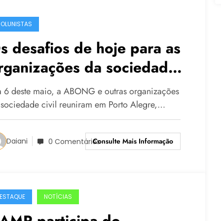
OLUNISTAS
s desafios de hoje para as
rganizações da sociedade
vil
a 6 deste maio, a ABONG e outras organizações
 sociedade civil reuniram em Porto Alegre,…
Consulte Mais Informação
Daiani
0 Comentários
ESTAQUE
NOTÍCIAS
AMP participa do