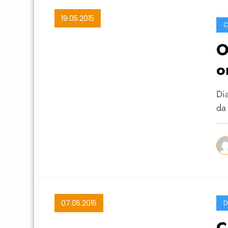
19.05.2015
C
O
o
ci
Di
da
07.05.2015
D
C