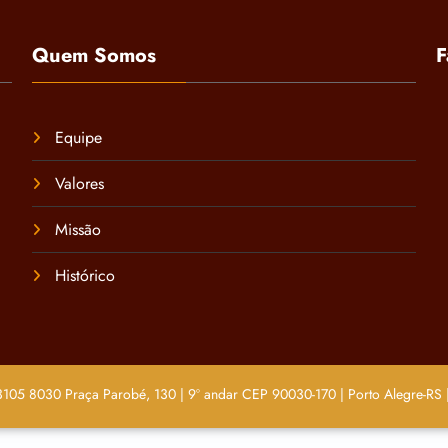
Quem Somos
F
Equipe
Valores
Missão
Histórico
105 8030 Praça Parobé, 130 | 9º andar CEP 90030-170 | Porto Alegre-RS