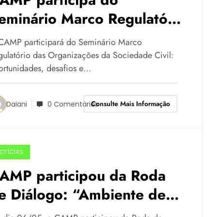
eminário Marco Regulatório
as Organizações da
CAMP participará do Seminário Marco
ociedade Civil:
gulatório das Organizações da Sociedade Civil:
ortunidades, desafios e…
portunidades, desafios e
egulamentação da nova lei
Consulte Mais Informação
Daiani
0 Comentários
e fomento e colaboração
OTÍCIAS
AMP participou da Roda
e Diálogo: “Ambiente de
tuação das Organizações