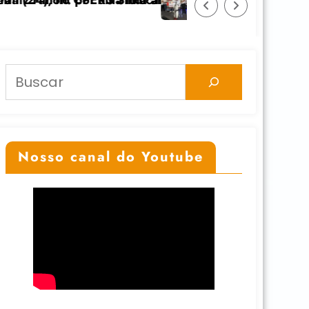
S Sindicato
ma luta anticolonial” dia 24/11 na UFGRS
Feicoop é marcada pela diversidade e 
Pesquisar
Nosso canal do Youtube