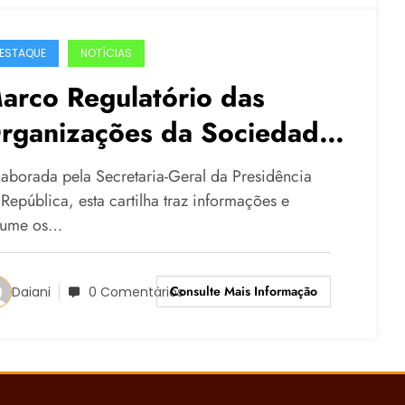
ESTAQUE
NOTÍCIAS
arco Regulatório das
rganizações da Sociedade
ivil
aborada pela Secretaria-Geral da Presidência
República, esta cartilha traz informações e
sume os…
Consulte Mais Informação
Daiani
0 Comentários