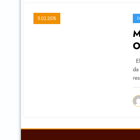
11.02.2015
D
M
O
C
El
da 
re