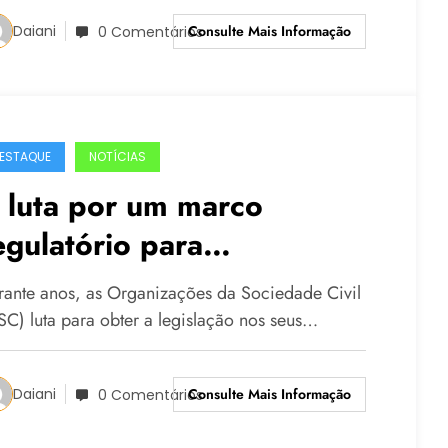
Consulte Mais Informação
Daiani
0 Comentários
ESTAQUE
NOTÍCIAS
 luta por um marco
egulatório para
rganizações da Sociedade
rante anos, as Organizações da Sociedade Civil
ivil
SC) luta para obter a legislação nos seus…
Consulte Mais Informação
Daiani
0 Comentários