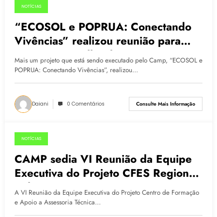
NOTÍCIAS
13.05.2015
“ECOSOL e POPRUA: Conectando
Vivências” realizou reunião para
compor Conselho de
Mais um projeto que está sendo executado pelo Camp, “ECOSOL e
Acompanhamento de suas Ações
POPRUA: Conectando Vivências”, realizou…
Daiani
0 Comentários
Consulte Mais Informação
NOTÍCIAS
07.05.2015
CAMP sedia VI Reunião da Equipe
Executiva do Projeto CFES Regional
Sul
A VI Reunião da Equipe Executiva do Projeto Centro de Formação
e Apoio a Assessoria Técnica…