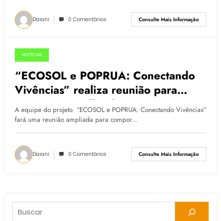
Daiani
0 Comentários
Consulte Mais Informação
NOTÍCIAS
05.05.2015
“ECOSOL e POPRUA: Conectando
Vivências” realiza reunião para
compor Conselho de
A equipe do projeto “ECOSOL e POPRUA: Conectando Vivências”
Acompanhamento de suas Ações
fará uma reunião ampliada para compor…
Daiani
0 Comentários
Consulte Mais Informação
Pesquisar