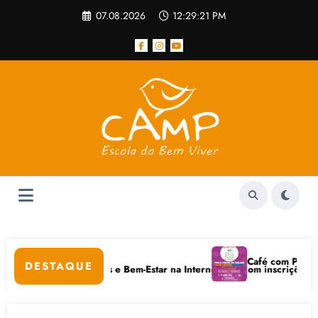
Pular
07.08.2026
12:29:21 PM
para
o
conteúdo
lar
Café com Paulo Freire 
DESTAQUE
 Cuidados Digitais e Bem-Estar na Internet está com inscrições abertas