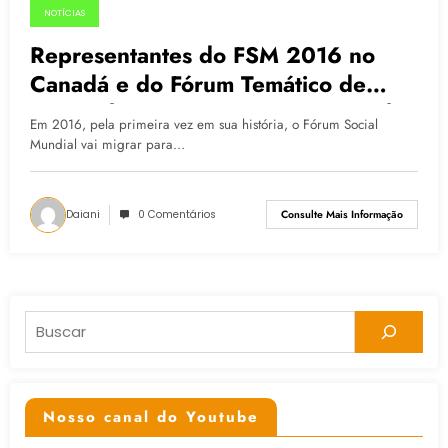
NOTÍCIAS
07.07.2015
Representantes do FSM 2016 no
Canadá e do Fórum Temático de
Porto Alegre se reúnem na Capital
Em 2016, pela primeira vez em sua história, o Fórum Social
Mundial vai migrar para…
Daiani
0 Comentários
Consulte Mais Informação
Pesquisar
Nosso canal do Youtube