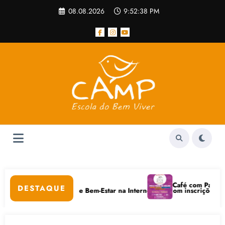
Pular
08.08.2026
9:52:38 PM
para
o
conteúdo
lar
Café com Paulo Freire
DESTAQUE
m Cuidados Digitais e Bem-Estar na Internet está com inscrições aberta