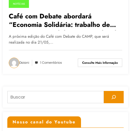
NOTÍCIAS
08.05.2015
Café com Debate abordará
“Economia Solidária: trabalho de
organizações solidárias em redes de
A próxima edição do Café com Debate do CAMP, que será
relações”
realizada no dia 21/05,…
Daiani
1 Comentários
Consulte Mais Informação
Pesquisar
Nosso canal do Youtube