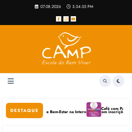
Pular
07.08.2026
3:34:35 PM
para
o
conteúdo
lar
Café com Paulo Freire
DESTAQUE
m Cuidados Digitais e Bem-Estar na Internet está com inscrições aberta