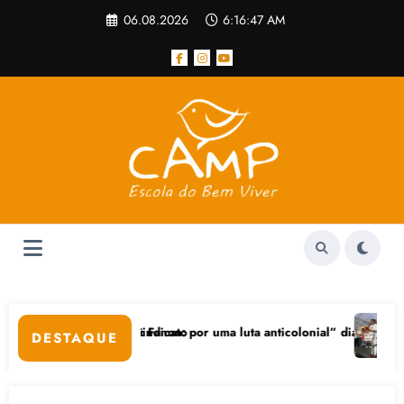
Pular
06.08.2026
6:16:48 AM
para
o
conteúdo
ra (24), no CPERS Sindicato
entenário de Frantz Fanon: por uma luta anticolonial” dia 24/11 na U
Feicoo
DESTAQUE