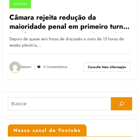
NOTÍCIAS
01.07.2015
Câmara rejeita redução da
maioridade penal em primeiro turno
(confira como votou seu deputado)
Depois de quase seis horas de discussão e mais de 13 horas de
sessão plenária,…
Daiani
0 Comentários
Consulte Mais Informação
Pesquisar
Nosso canal do Youtube