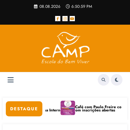
Pular
08.08.2026
6:50:59 PM
para
o
conteúdo
Café com Paulo Freire convida: ato
DESTAQUE
itais e Bem-Estar na Internet está com inscrições abertas