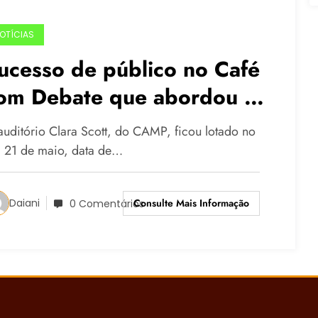
OTÍCIAS
ucesso de público no Café
om Debate que abordou o
ema da economia solidária
auditório Clara Scott, do CAMP, ficou lotado no
a 21 de maio, data de…
Consulte Mais Informação
Daiani
0 Comentários