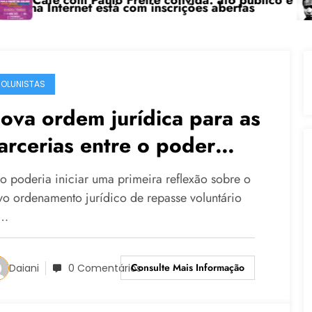
om Paulo Freire convida: ato público e pedagógica na
“Centená
rnet está com inscrições abertas
OLUNISTAS
ova ordem jurídica para as
arcerias entre o poder
úblico e a sociedade civil
o poderia iniciar uma primeira reflexão sobre o
rganizada – Parte I
vo ordenamento jurídico de repasse voluntário
e…
Consulte Mais Informação
Daiani
0 Comentários