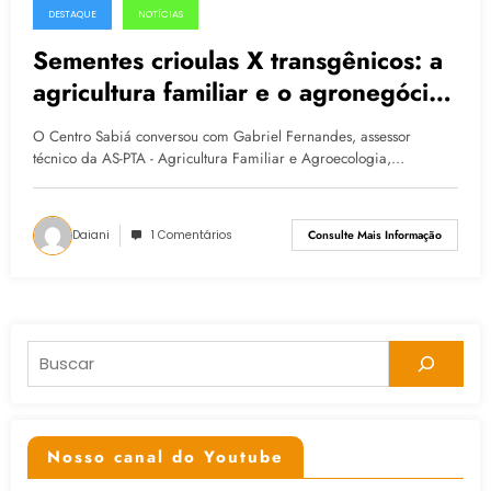
DESTAQUE
NOTÍCIAS
11.02.2015
Sementes crioulas X transgênicos: a
agricultura familiar e o agronegócio
nos próximos quatro anos
O Centro Sabiá conversou com Gabriel Fernandes, assessor
técnico da AS-PTA - Agricultura Familiar e Agroecologia,…
Daiani
1 Comentários
Consulte Mais Informação
Pesquisar
Nosso canal do Youtube