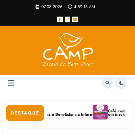
Pular
07.08.2026
4:59:16 AM
para
o
conteúdo
pular
Café com Paulo Frei
DESTAQUE
em Cuidados Digitais e Bem-Estar na Internet está com inscrições abert