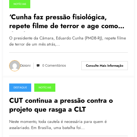
NOTÍCIAS
02.07.2015
‘Cunha faz pressão fisiológica,
repete filme de terror e age como
ditador’
O presidente da Câmara, Eduardo Cunha (PMDB-RJ), repete filme
de terror de um mês atrás,…
Daiani
0 Comentários
Consulte Mais Informação
DESTAQUE
NOTÍCIAS
08.04.2015
CUT continua a pressão contra o
projeto que rasga a CLT
Neste momento, toda cautela é necessária para quem é
assalariado. Em Brasília, uma batalha foi…