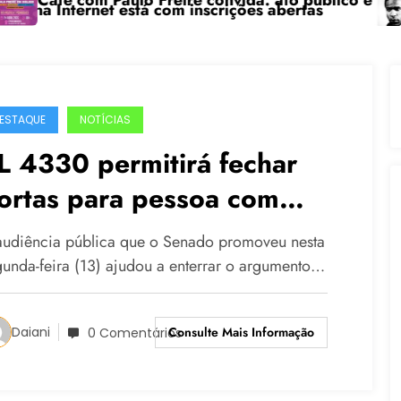
 com Paulo Freire convida: ato público e pedagógica 
“Centen
ternet está com inscrições abertas
ESTAQUE
NOTÍCIAS
L 4330 permitirá fechar
ortas para pessoa com
eficiência
audiência pública que o Senado promoveu nesta
gunda-feira (13) ajudou a enterrar o argumento…
Consulte Mais Informação
Daiani
0 Comentários