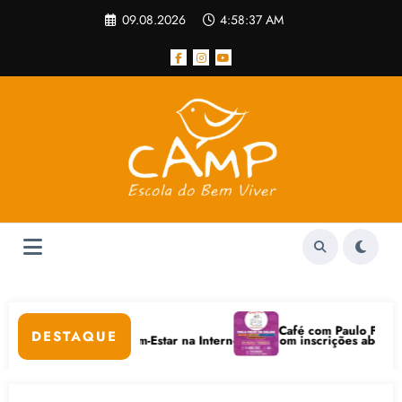
Pular
09.08.2026
4:58:37 AM
para
o
conteúdo
Café com Paulo Freire con
DESTAQUE
dados Digitais e Bem-Estar na Internet está com inscrições abertas