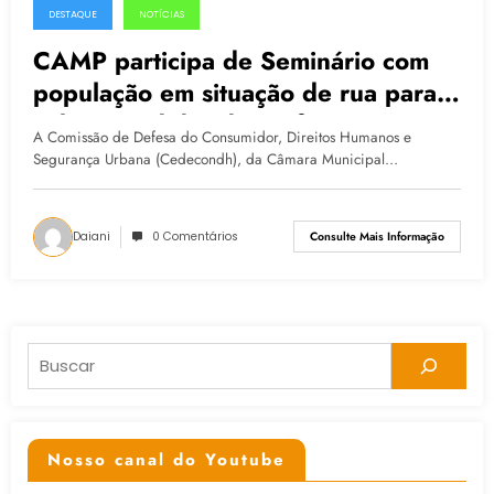
DESTAQUE
NOTÍCIAS
25.06.2015
CAMP participa de Seminário com
população em situação de rua para
cobrar medidas da prefeitura
A Comissão de Defesa do Consumidor, Direitos Humanos e
Segurança Urbana (Cedecondh), da Câmara Municipal…
Daiani
0 Comentários
Consulte Mais Informação
Pesquisar
Nosso canal do Youtube