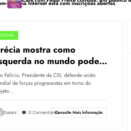
Café com Paulo Freire convida: ato público e pedagóg
“Ce
a Internet está com inscrições abertas
OTÍCIAS
récia mostra como
squerda no mundo pode
nfrentar ajustes fiscais
ão Felício, Presidente da CSI, defende união
ndial de forças progressistas em torno do
ojeto…
Consulte Mais Informação
Daiani
0 Comentários