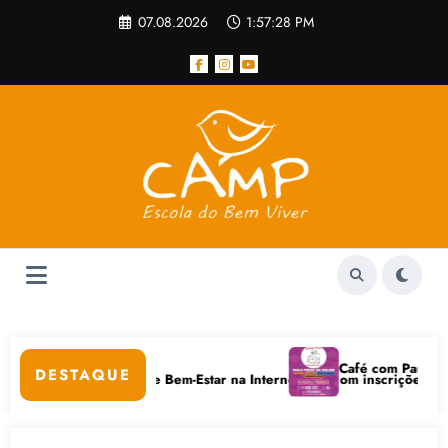
Pular
07.08.2026
1:57:28 PM
para
o
conteúdo
lar
Café com Paulo Freire 
DESTAQUE
 Cuidados Digitais e Bem-Estar na Internet está com inscrições abertas