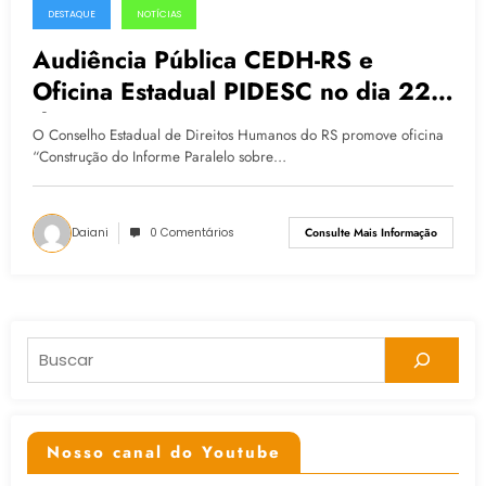
DESTAQUE
NOTÍCIAS
14.05.2015
Audiência Pública CEDH-RS e
Oficina Estadual PIDESC no dia 22
de maio
O Conselho Estadual de Direitos Humanos do RS promove oficina
“Construção do Informe Paralelo sobre…
Daiani
0 Comentários
Consulte Mais Informação
Pesquisar
Nosso canal do Youtube