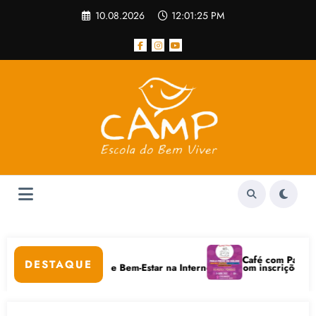
Pular
10.08.2026
12:01:25 PM
para
o
conteúdo
lar
Café com Paulo Freire
DESTAQUE
m Cuidados Digitais e Bem-Estar na Internet está com inscrições aberta