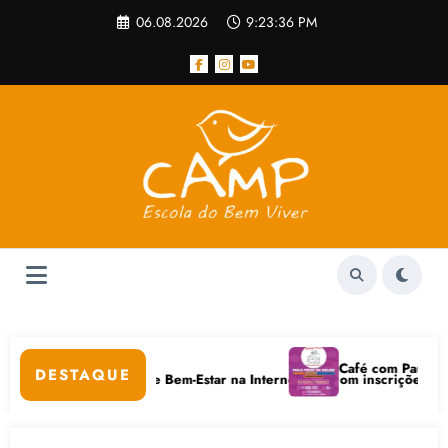
Pular
06.08.2026
9:23:36 PM
para
o
conteúdo
ar
Café com Paulo Freire 
DESTAQUE
Cuidados Digitais e Bem-Estar na Internet está com inscrições abertas