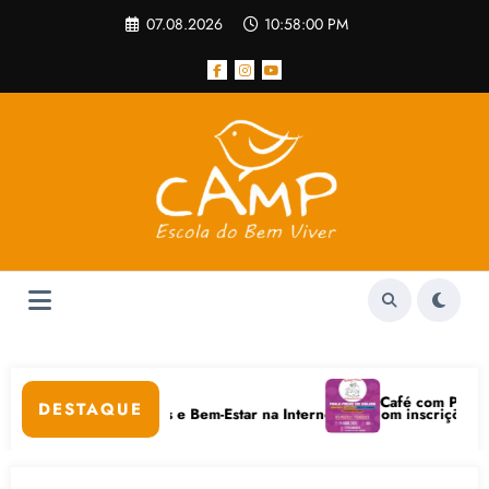
Pular
07.08.2026
10:58:00 PM
para
o
conteúdo
lar
Café com Paulo Freire
DESTAQUE
m Cuidados Digitais e Bem-Estar na Internet está com inscrições aberta