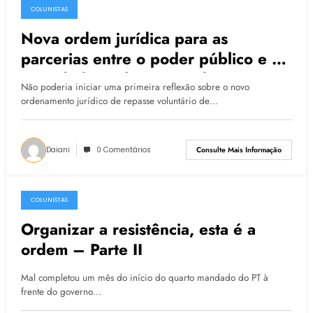
COLUNISTAS
26.05.2015
Nova ordem jurídica para as
parcerias entre o poder público e a
sociedade civil organizada – Parte I
Não poderia iniciar uma primeira reflexão sobre o novo
ordenamento jurídico de repasse voluntário de…
Daiani
0 Comentários
Consulte Mais Informação
COLUNISTAS
11.02.2015
Organizar a resistência, esta é a
ordem – Parte II
Mal completou um mês do início do quarto mandado do PT à
frente do governo…