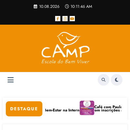
Pular
10.08.2026
10:11:46 AM
para
o
conteúdo
r
Café com Paulo Freire co
DESTAQUE
uidados Digitais e Bem-Estar na Internet está com inscrições abertas