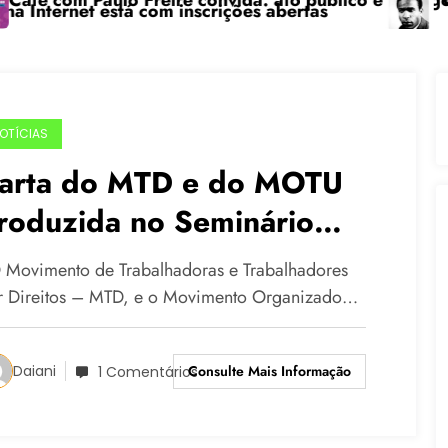
 Paulo Freire convida: ato público e pedagógica na se
“Centenário
t está com inscrições abertas
OTÍCIAS
arta do MTD e do MOTU
roduzida no Seminário
acional do MTD em
Movimento de Trabalhadoras e Trabalhadores
uararema
r Direitos – MTD, e o Movimento Organizado…
Consulte Mais Informação
Daiani
1 Comentários