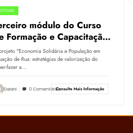
OTÍCIAS
erceiro módulo do Curso
e Formação e Capacitação
e Agentes Multiplicadores
projeto "Economia Solidária e População em
nicia no dia 01/08
tuação de Rua: estratégias de valorização do
ber-fazer a…
Consulte Mais Informação
Daiani
0 Comentários