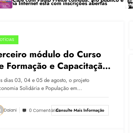
om Paulo Freire convida: ato público e pedagógica na
“Centená
rnet está com inscrições abertas
OTÍCIAS
erceiro módulo do Curso
e Formação e Capacitação
e Agentes Multiplicadores
s dias 03, 04 e 05 de agosto, o projeto
conomia Solidária e População em…
Consulte Mais Informação
Daiani
0 Comentários