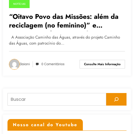
NOTÍCIAS
03.08.2015
“Oitavo Povo das Missões: além da
reciclagem (no feminino)” e
“Memória, Afeto e Reciclagem”
A Associação Caminho das Águas, através do projeto Caminho
serão lançados em agosto
das Águas, com patrocínio do…
Daiani
0 Comentários
Consulte Mais Informação
Pesquisar
Nosso canal do Youtube